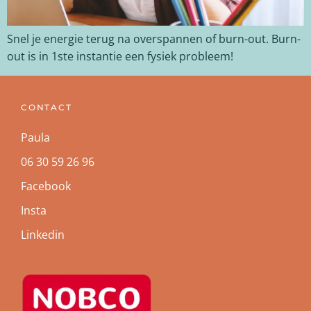
Snel je energie terug na overspannen of burn-out. Burn-
out is in 1ste instantie een fysiek probleem!
CONTACT
Paula
06 30 59 26 96
Facebook
Insta
Linkedin