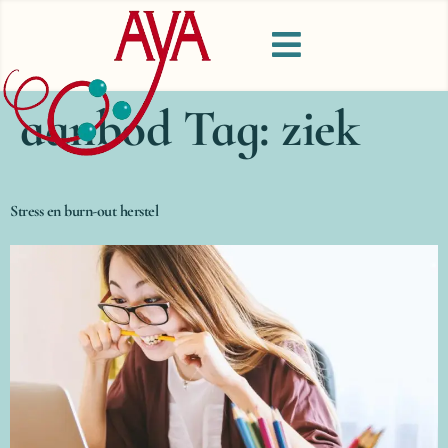
aanbod Tag:
ziek
Stress en burn-out herstel