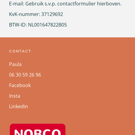
E-mail: Gebruik s.v.p. contactformulier hierboven.
KvK-nummer: 37129692
BTW-ID: NL001647822B05
CONTACT
Paula
06 30 59 26 96
Facebook
Insta
Linkedin