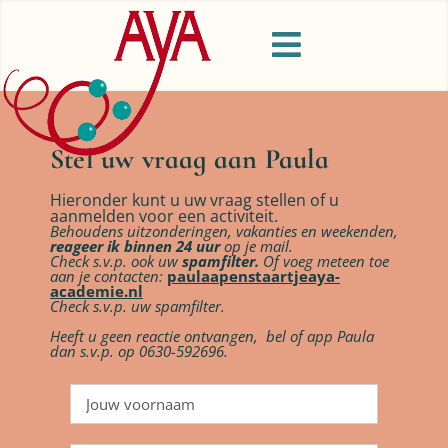
Stel uw vraag aan Paula
Hieronder kunt u uw vraag stellen of u
aanmelden voor een activiteit.
Behoudens uitzonderingen, vakanties en weekenden,
reageer ik binnen 24 uur
op je m
ail.
Check s.v.p. ook uw
spamfilter.
Of voeg meteen toe
aan je contacten:
paulaapenstaartjeaya-
academie.nl
Check s.v.p. uw spamfilter.
Heeft u geen reactie ontvangen, b
el of app Paula
dan s.v.p. op 0630-592696.