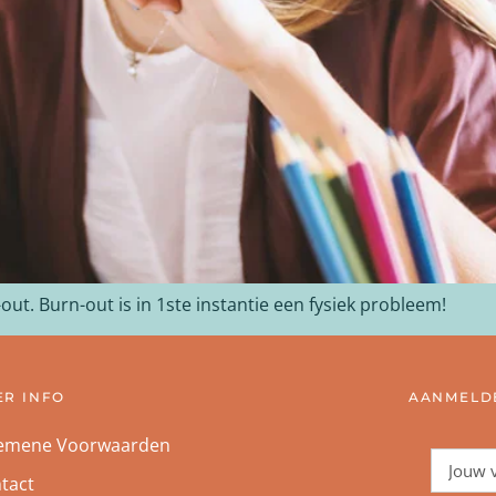
ut. Burn-out is in 1ste instantie een fysiek probleem!
ER INFO
AANMELDE
emene Voorwaarden
tact