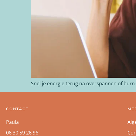
Snel je energie terug na overspannen of burn-o
CONTACT
ME
Paula
Alg
06 30 59 26 96
Con