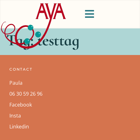
Tag:
testtag
CONTACT
Paula
06 30 59 26 96
Facebook
Insta
Linkedin