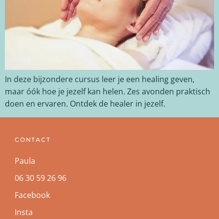
In deze bijzondere cursus leer je een healing geven,
maar óók hoe je jezelf kan helen. Zes avonden praktisch
doen en ervaren. Ontdek de healer in jezelf.
CONTACT
Paula
06 30 59 26 96
Facebook
Insta