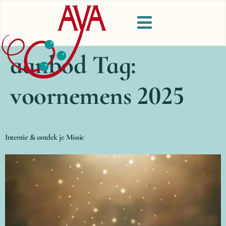
aanbod Tag:
voornemens 2025
Intentie & ontdek je Missie