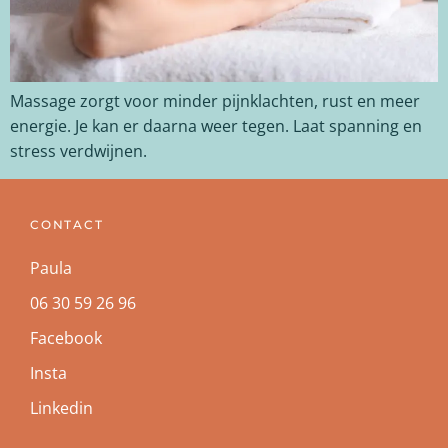
Massage zorgt voor minder pijnklachten, rust en meer
energie. Je kan er daarna weer tegen. Laat spanning en
stress verdwijnen.
CONTACT
Paula
06 30 59 26 96
Facebook
Insta
Linkedin