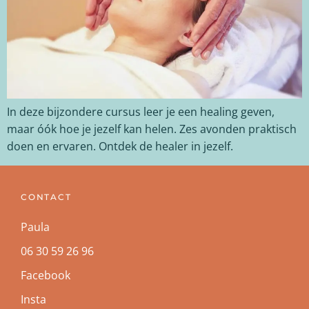
In deze bijzondere cursus leer je een healing geven,
maar óók hoe je jezelf kan helen. Zes avonden praktisch
doen en ervaren. Ontdek de healer in jezelf.
CONTACT
Paula
06 30 59 26 96
Facebook
Insta