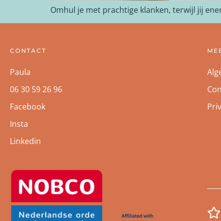
Omhul je met prachtige klanken, terwijl jij en
CONTACT
ME
Paula
Alg
06 30 59 26 96
Con
Facebook
Pri
Insta
Linkedin