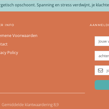
ergetisch opschoont. Spanning en stress verdwijnt, je klach
ER INFO
AANMELDE
emene Voorwaarden
tact
vacy Policy
Gemiddelde klantwaardering 8,9