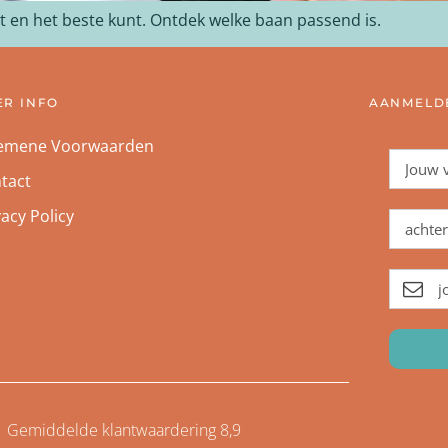
et en het beste kunt. Ontdek welke baan passend is.
ER INFO
AANMELDE
emene Voorwaarden
tact
vacy Policy
Gemiddelde klantwaardering 8,9