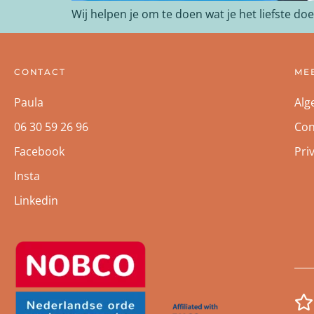
Wij helpen je om te doen wat je het liefste do
CONTACT
ME
Paula
Alg
06 30 59 26 96
Con
Facebook
Pri
Insta
Linkedin