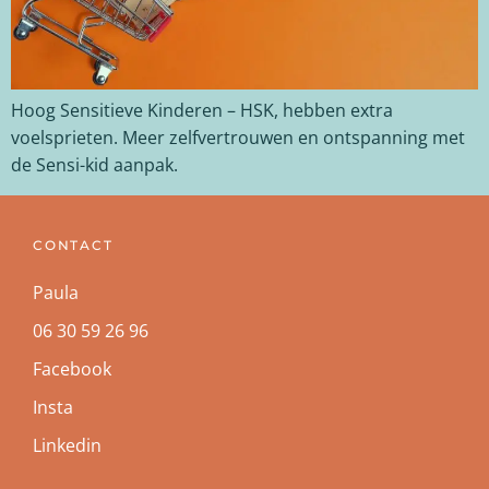
Hoog Sensitieve Kinderen – HSK, hebben extra
voelsprieten. Meer zelfvertrouwen en ontspanning met
de Sensi-kid aanpak.
CONTACT
Paula
06 30 59 26 96
Facebook
Insta
Linkedin