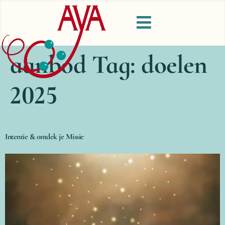
aanbod Tag:
doelen
2025
Intentie & ontdek je Missie