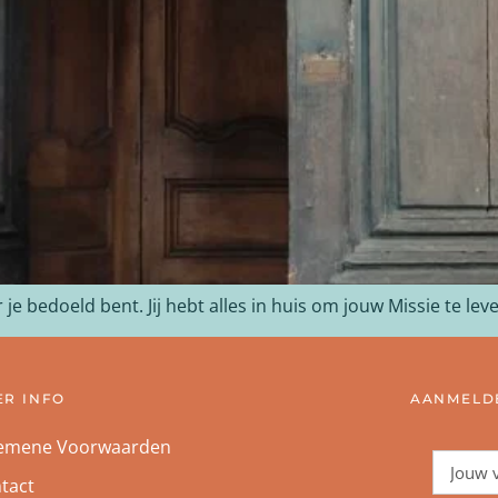
je bedoeld bent. Jij hebt alles in huis om jouw Missie te lev
ER INFO
AANMELDE
emene Voorwaarden
tact