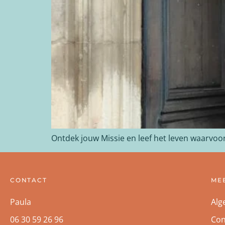
Ontdek jouw Missie en leef het leven waarvoor 
CONTACT
ME
Paula
Alg
06 30 59 26 96
Con